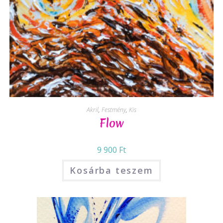
Akril
,
Festmény
,
Kis
Flow
9 900
Ft
Kosárba teszem