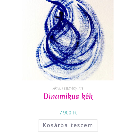
Akril
,
Festmény
,
Kis
Dinamikus kék
7 900
Ft
Kosárba teszem