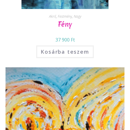
Akril
,
Festmény
,
Nagy
Fény
37 900
Ft
Kosárba teszem