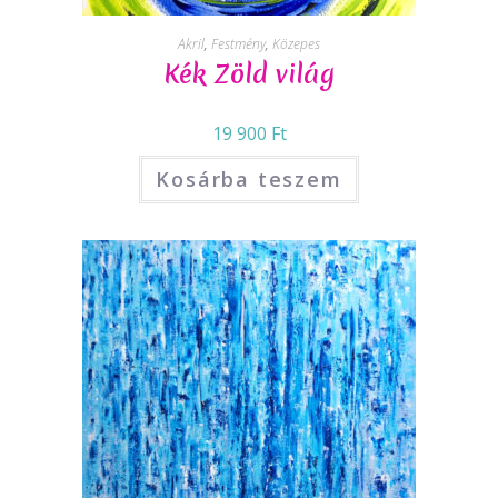
Akril
,
Festmény
,
Közepes
Kék Zöld világ
19 900
Ft
Kosárba teszem