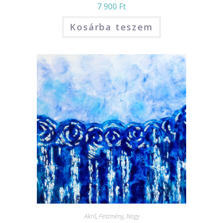
7 900
Ft
Kosárba teszem
Akril
,
Festmény
,
Nagy