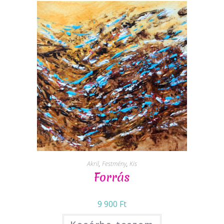
Akril
,
Festmény
,
Kis
Forrás
9 900
Ft