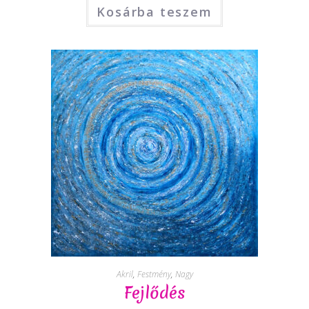
Kosárba teszem
Akril
,
Festmény
,
Nagy
Fejlődés