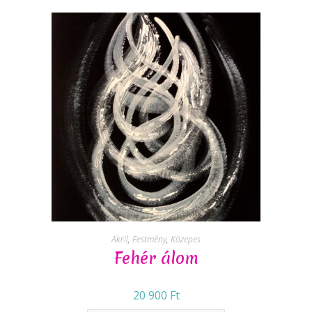
Akril
,
Festmény
,
Közepes
Fehér álom
20 900
Ft