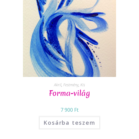
Akril
,
Festmény
,
Kis
Forma-világ
7 900
Ft
Kosárba teszem