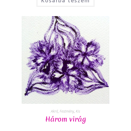
Kosárba teszem
Akril
,
Festmény
,
Kis
Három virág