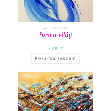
Akril
,
Festmény
,
Kis
Forma-világ
7 900
Ft
Kosárba teszem