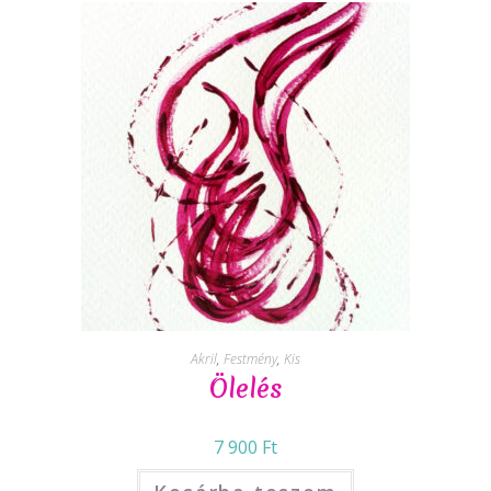
Akril
,
Festmény
,
Kis
Ölelés
7 900
Ft