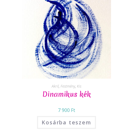
Akril
,
Festmény
,
Kis
Dinamikus kék
7 900
Ft
Kosárba teszem