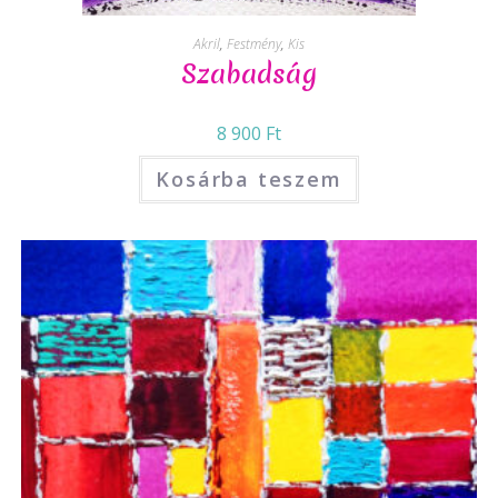
Akril
,
Festmény
,
Kis
Szabadság
8 900
Ft
Kosárba teszem