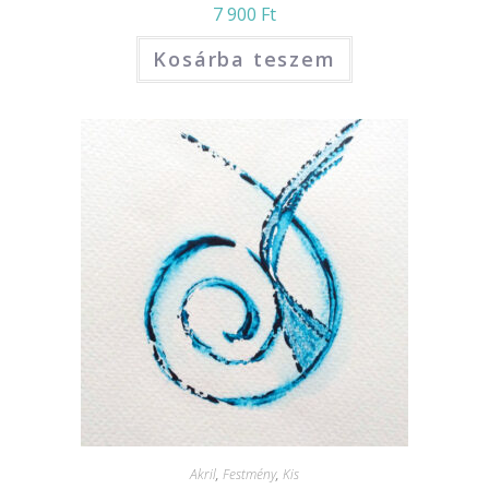
7 900
Ft
Kosárba teszem
Akril
,
Festmény
,
Kis