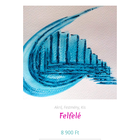
Akril
,
Festmény
,
Kis
Felfelé
8 900
Ft