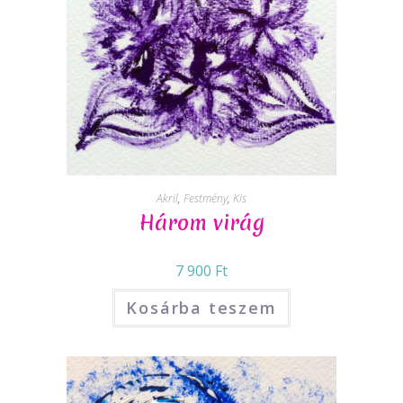
Akril
,
Festmény
,
Kis
Három virág
7 900
Ft
Kosárba teszem