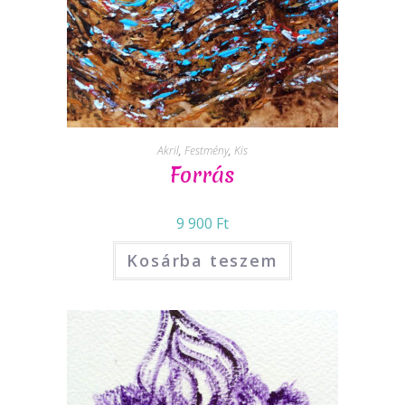
Akril
,
Festmény
,
Kis
Forrás
9 900
Ft
Kosárba teszem