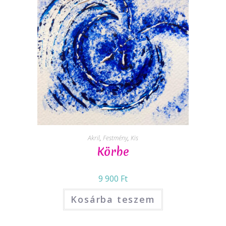
Akril
,
Festmény
,
Kis
Körbe
9 900
Ft
Kosárba teszem