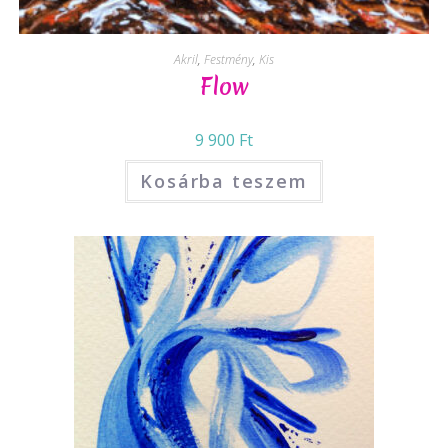
Akril
,
Festmény
,
Kis
Flow
9 900
Ft
Kosárba teszem