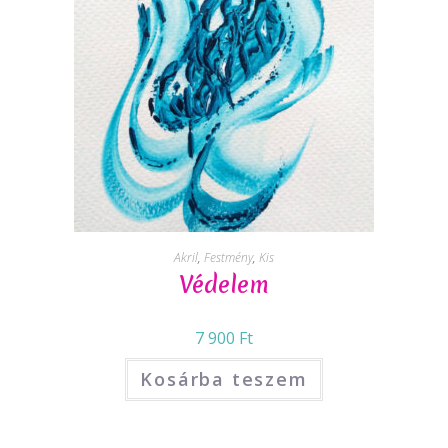
Akril
,
Festmény
,
Kis
Védelem
7 900
Ft
Kosárba teszem