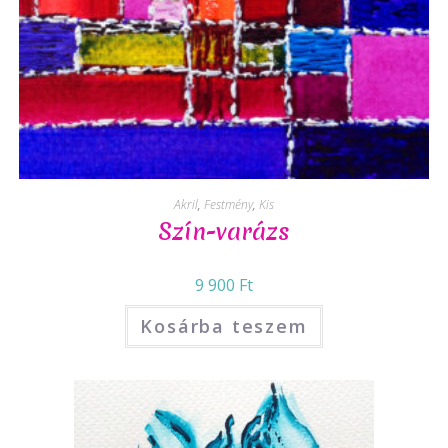
Akril
,
Festmény
,
Kis
Szín-varázs
9 900
Ft
Kosárba teszem