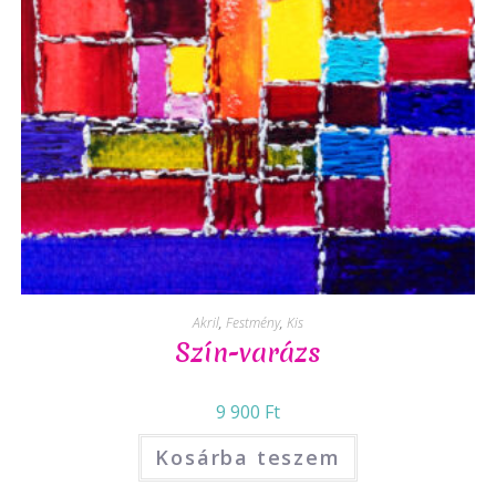
Akril
,
Festmény
,
Kis
Szín-varázs
9 900
Ft
Kosárba teszem