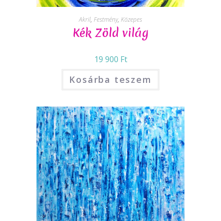
Akril
,
Festmény
,
Közepes
Kék Zöld világ
19 900
Ft
Kosárba teszem