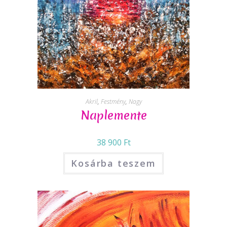
Akril
,
Festmény
,
Nagy
Naplemente
38 900
Ft
Kosárba teszem