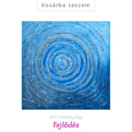
Kosárba teszem
Akril
,
Festmény
,
Nagy
Fejlődés