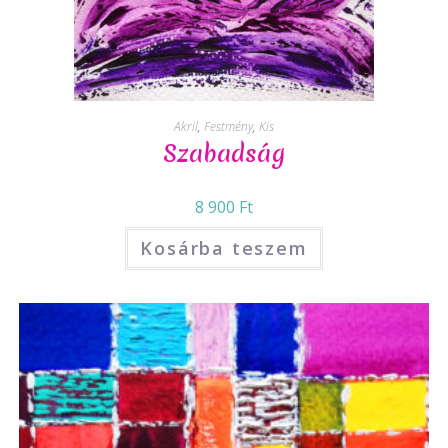
Akril
,
Festmény
,
Kis
Szabadság
8 900
Ft
Kosárba teszem