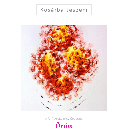
Kosárba teszem
Akril
,
Festmény
,
Közepes
Öröm