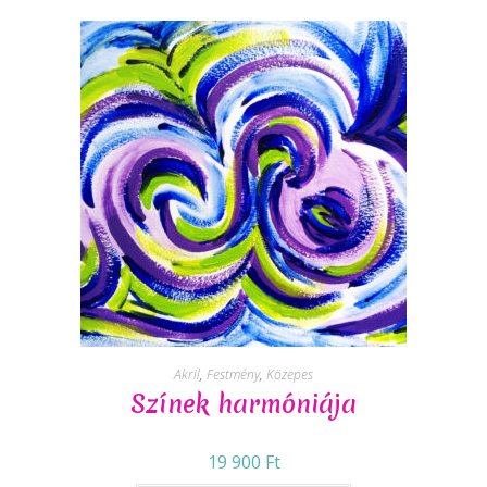
Akril
,
Festmény
,
Közepes
Színek harmóniája
19 900
Ft