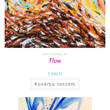
Akril
,
Festmény
,
Kis
Flow
9 900
Ft
Kosárba teszem