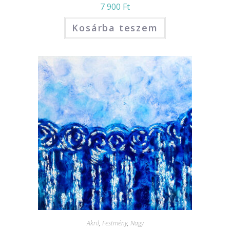
7 900
Ft
Kosárba teszem
Akril
,
Festmény
,
Nagy