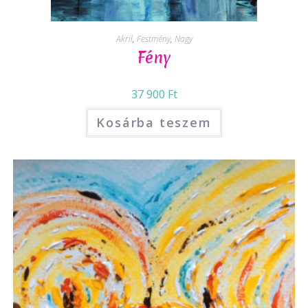
Akril
,
Festmény
,
Nagy
Fény
37 900
Ft
Kosárba teszem