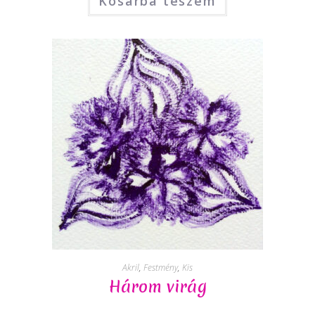
Kosárba teszem
Akril
,
Festmény
,
Kis
Három virág