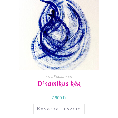
Akril
,
Festmény
,
Kis
Dinamikus kék
7 900
Ft
Kosárba teszem