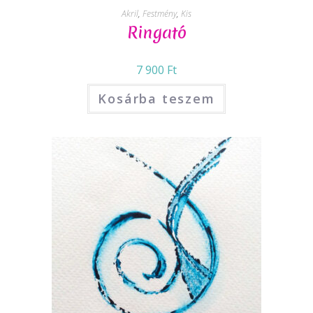
Akril
,
Festmény
,
Kis
Ringató
7 900
Ft
Kosárba teszem