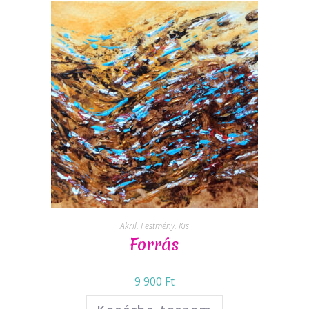
Akril
,
Festmény
,
Kis
Forrás
9 900
Ft