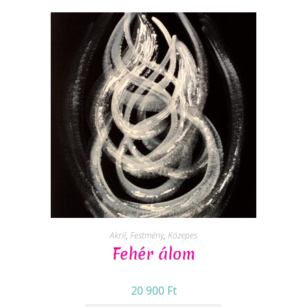
Akril
,
Festmény
,
Közepes
Fehér álom
20 900
Ft