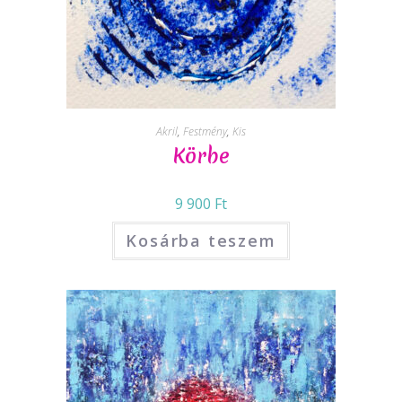
Akril
,
Festmény
,
Kis
Körbe
9 900
Ft
Kosárba teszem