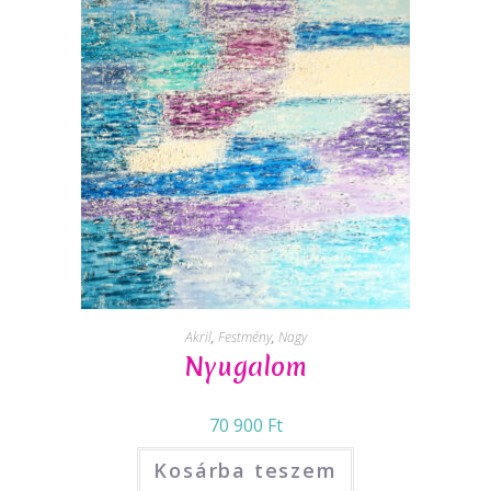
Akril
,
Festmény
,
Nagy
Nyugalom
70 900
Ft
Kosárba teszem