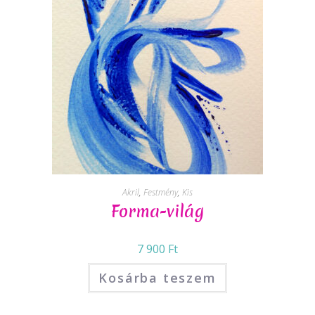
Akril
,
Festmény
,
Kis
Forma-világ
7 900
Ft
Kosárba teszem