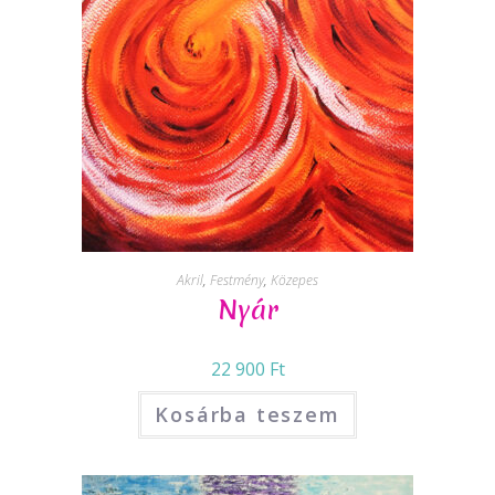
Akril
,
Festmény
,
Közepes
Nyár
22 900
Ft
Kosárba teszem