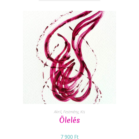
Akril
,
Festmény
,
Kis
Ölelés
7 900
Ft